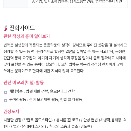
AI와법, 민사소송법연습, 형사소송법연습, 법학캡스톤디자인
진학가이드
관련 적성과 흥미 알아보기
법학은 실생활에 적용되는 응용학문의 성격이 강하므로 주어진 상황을 잘 분석하고 
정리할 수 있는 능 력, 논리적으로 합당한 결론을 끌어낼 수 있는 사고방식, 공정한 
판단력 등이 요구된다. 여기에 자기의 생각과 주장을 말이나 글로 정확하고 사리에 
맞게 표현할 수 있는 능력이 필요하다. 또한 법학은 학문의 성격상 한자어가 많이 
쓰이는 분야이므로 한자에 대한 지식이 많이 요구된다. 
관련 비교과(체험) 활동
체험학습 : 법원 재판 견학, 솔로몬파크 견학
동아리활동 : 간이 모의재판 활동, 헌법 읽기 활동
권장도서
치열한 법정 (브란트 골드스타인) / 통치론(존 로크) / 안녕 헌법 (차병직,윤재왕, 외 
1저) / 법의정신(몽테스키외) / 한국의 소송과 법조 (김도현)