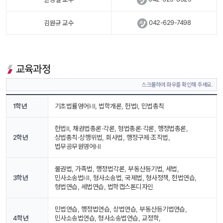
 
042-629-7498
김원규 교수
교육과정
스크롤하여 좌우를 확인해 주세요.
1학년
기초법률영어Ⅰ·Ⅱ, 법학개론, 헌법Ⅰ, 민법총칙
헌법Ⅱ, 채권법총론·각론, 형법총론·각론, 행정법총론, 
2학년
상법총칙·상행위법, 회사법, 행정구제·조직법, 
법무공무원영어Ⅰ·Ⅱ
물권법, 가족법, 행정법각론, 부동산등기법, 세법, 
3학년
민사소송법Ⅰ·Ⅱ, 형사소송법, 국제법, 형사정책, 헌법연습, 
형법연습, 세법연습, 법학캡스톤디자인
민법연습, 행정법연습, 상법연습, 부동산등기법연습, 
4학년
민사소송법연습, 형사소송법연습, 교정학, 