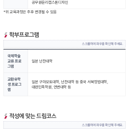
공무원윤리캡스톤디자인
*위 교육과정은 추후 변경될 수 있음
학부프로그램
스크롤하여 좌우를 확인해 주세요.
국제학술
교류 프로
일본 난잔대학
그램
교환유학
일본 구마모토대학, 난잔대학 등 중국 서북정법대학, 
생 프로그
대련민족학원, 연변대학 등
램
적성에 맞는 드림코스
스크롤하여 좌우를 확인해 주세요.