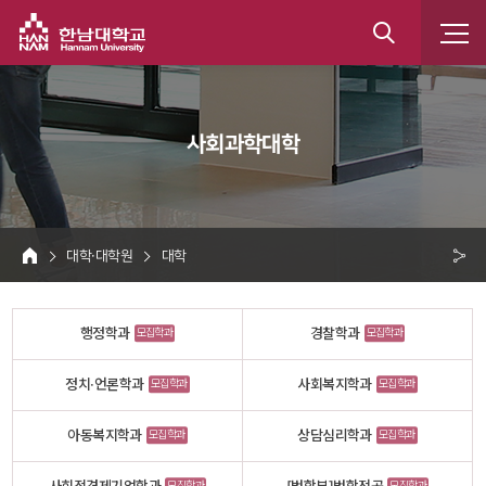
한남대학교
통
합
 사회과학대학 
검
색
 대학·대학원 
 대학 
HOME
크 
공
행정학과
경찰학과
모집학과
모집학과
유
정치·언론학과
사회복지학과
모집학과
모집학과
아동복지학과
상담심리학과
모집학과
모집학과
모집학과
모집학과