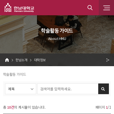
한남대학교
통
합
 학술활동 가이드 
검
About HNU
색
 한남소개 
 대학정보 
HOME
크 
 학술활동 가이드 
공
유
총 
10건
의 게시물이 있습니다.
페이지 
1
/1