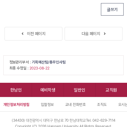
글쓰기
 
이전 페이지
다음 페이지
 
 정보관리부서 : 
기획예산팀/총무인사팀
 최종 수정일 : 
 2023-08-22 
한남인
예비학생
일반인
교직원
개인정보처리방침
입찰정보
교내 전화번호
조직도
오시는
(34430) 대전광역시 대덕구 한남로 70 한남대학교
Tel. 042-629-7114
Copyright (C) 
2026
 Hannam University.All Rights Reserved.