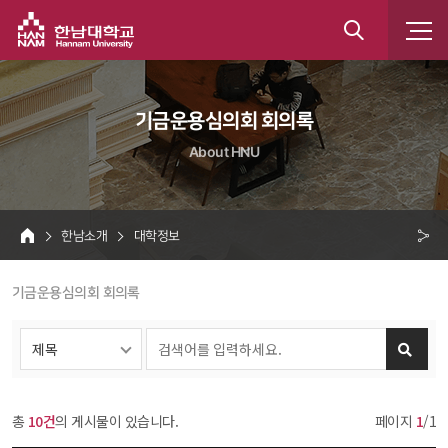
한남대학교
통
합
 기금운용심의회 회의록 
검
About HNU
색
 한남소개 
 대학정보 
HOME
크 
 기금운용심의회 회의록 
공
유
총 
10건
의 게시물이 있습니다.
페이지 
1
/1