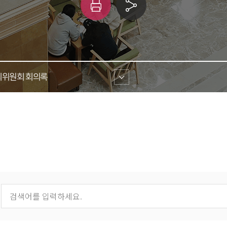
인
링
쇄
크 
공유
위원회 회의록 