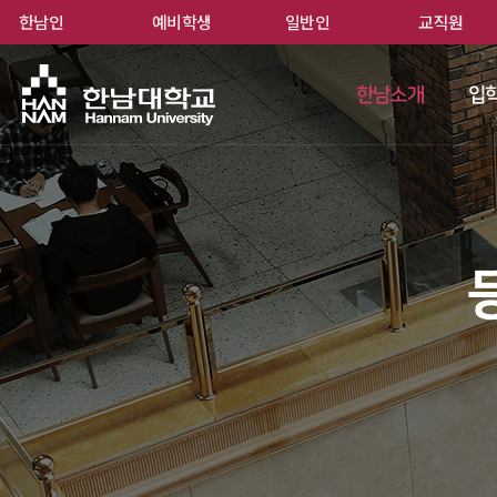
한남인
예비학생
일반인
교직원
한남
한남소개
입학
 