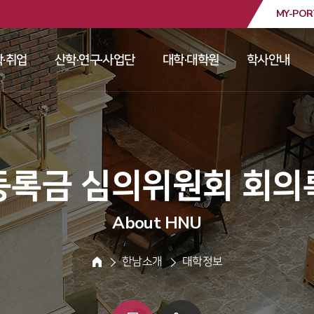
MY-POR
대학교
·취업
산학·연구·사업단
대학·대학원
학사안내
 
 
 
 
 등록금 심의위원회 회의록
About HNU
 한남소개 
 대학정보 
HOME