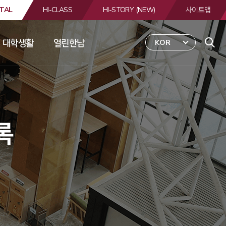
TAL
HI-CLASS
HI-STORY (NEW)
사이트맵
대학생활
열린한남
KOR
 
합
검
색
 