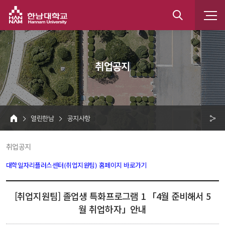
한남대학교
통
합
 취업공지 
검
색
 열린한남 
 공지사항 
HOME
크 
 취업공지 
공
유
대학일자리플러스센터(취업지원팀) 홈페이지 바로가기
 
[취업지원팀] 졸업생 특화프로그램 1 「4월 준비해서 5
월 취업하자」안내