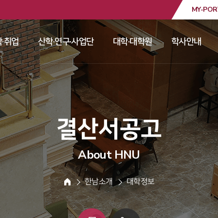
MY-POR
대학교
·취업
산학·연구·사업단
대학·대학원
학사안내
 
 
 
 
 결산서공고 
About HNU
 한남소개 
 대학정보 
HOME