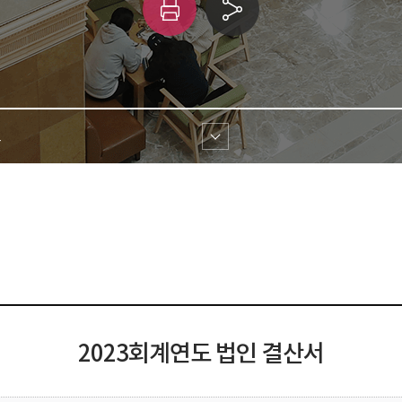
인
링
쇄
크 
공유
 
2023회계연도 법인 결산서