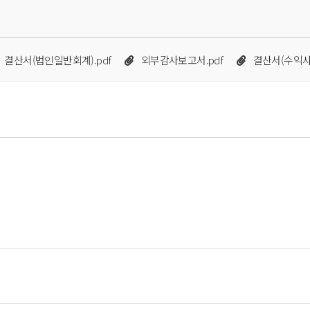
 
 
결산서(법인일반회계).pdf
외부감사보고서.pdf
결산서(수익사업