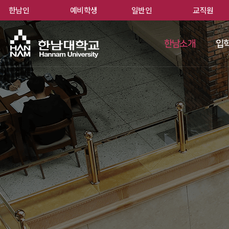
한남인
예비학생
일반인
교직원
한남
한남소개
입학
 